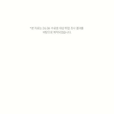
게임
0
1
.
0
%
1
2
1
*본 자료는 26.06 수료생 대상 취업 조사 결과를 
영상
3
2
바탕으로 제작되었습니다.
언리얼
0
1
.
0
%
4
(3D 영상 제작)
0
1
.
0
%
1
2
1
3D
5
(레벨디자인, 라이팅 등)
1
2
1
2
2
6
0
1
.
0
%
2
2
(모델링, 애니메이션 등)
7
3
1
2
1
3
8
4
2
3
2
4
5
4
3
5
6
5
6
7
6
7
7