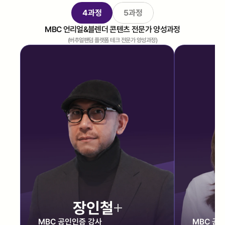
4과정
5과정
Let's chat
Let's chat
MBC 언리얼&블렌더 콘텐츠 전문가 양성과정
(버추얼팬덤 플랫폼 테크 전문가 양성과정)
장인철
MBC 공인인증 강사
MBC 공