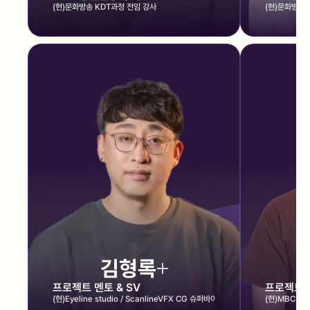
(현)문화방송 KDT과정 전임 강사
(현)문화방송 
김형록
프로젝트 멘토 & SV
프로젝트 
(현)Eyeline studio / ScanlineVFX CG 슈퍼바이저
(현)MBC 사