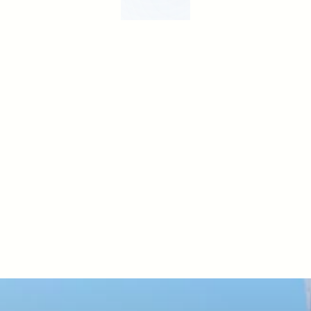
M
B
C
H
R
D
센
터
는
고
용
노
동
부
주
관
K
-
디
지
털
트
레
이
닝
는
선
도
기
업
아
카
데
미
이
자
,
M
B
C
가
직
접
운
영
하
는
직
영
교
육
기
관
입
니
다
.
M
B
C
의
미
디
어
인
프
라
와
실
무
노
하
우
를
배우고
만들며
성장하는
기
반
으
로
,
변
화
하
는
콘
텐
츠
산
업
에
필
요
한
첨
단
기
술
교
육
을
제
공
합
니
다
.
시간의
가치를
설계합니다